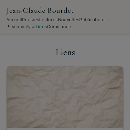
Jean-Claude Bourdet
Accueil
Poésies
Lectures
Nouvelles
Publications
Psychanalyse
Liens
Commander
Liens