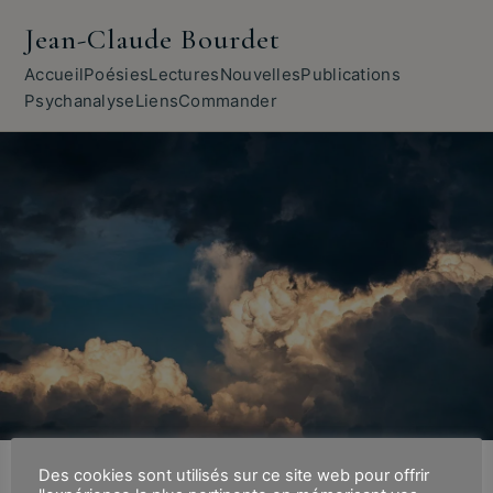
Jean-Claude Bourdet
Accueil
Poésies
Lectures
Nouvelles
Publications
Psychanalyse
Liens
Commander
Des cookies sont utilisés sur ce site web pour offrir
NOUVELLES · 18 JANVIER 2022