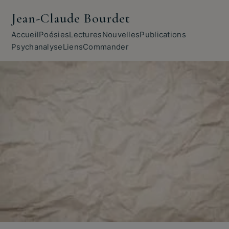
Jean-Claude Bourdet
Accueil
Poésies
Lectures
Nouvelles
Publications
Psychanalyse
Liens
Commander