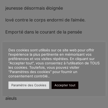
jeunesse désormais éloignée
lové contre le corps endormi de l’aimée.
Emporté dans le courant de la pensée
je souris au ciel d’août d’une nuit dépassée
Des cookies sont utilisés sur ce site web pour offrir
l'expérience la plus pertinente en mémorisant vos
le temps s’écoule alors j’ai emprunté les yeux
préférences et vos visites répétées. En cliquant sur
d’un autre homme.
"Accepter tout", vous consentez à l'utilisation de TOUS
les cookies. Toutefois, vous pouvez visiter
"Paramètres des cookies" pour fournir un
J’ai emprunté le regard de celui qui est allé là-
consentement contrôlé..
haut, là-haut dans le ciel que je regardais alors
Paramètre des Cookies
Accepter tout
dans le ciel où on me disait qu’habitaient mes
aïeuls