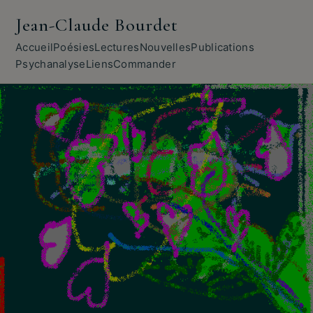
Jean-Claude Bourdet
Accueil
Poésies
Lectures
Nouvelles
Publications
Psychanalyse
Liens
Commander