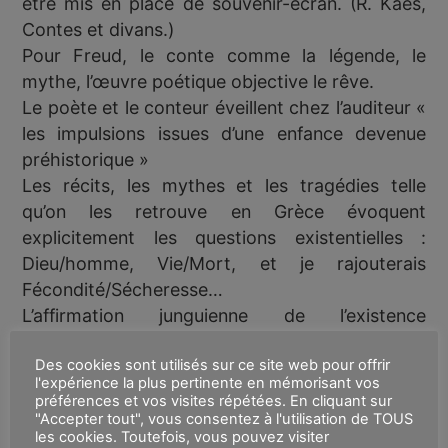
être mis en place de souvenir-écran. (R. Kaës,
Contes et divans.)
Pour Freud, le conte comme la légende, le
mythe, l’œuvre poétique objective le rêve.
Le poète et le conteur éveillent chez l’auditeur «
les impulsions issues d’une enfance devenue
préhistorique »
Les récits, les mythes et les tragédies telle
qu’on les retrouve en Grèce évoquent
explicitement les questions existentielles :
Dieu/homme, Vie/Mort, et je rajouterais
Fécondité/Sécheresse…
L’affirmation junguienne de l’existence
d’archétypes universels à l’espèce humaine a
Des cookies sont utilisés sur ce site web pour offrir
longtemps, malgré le doute de Freud, fait florès,
l'expérience la plus pertinente en mémorisant vos
il est désormais avéré que de nombreux mythes
préférences et vos visites répétées. En cliquant sur
contradictoires ont coexisté, certains sont
"Accepter tout", vous consentez à l'utilisation de TOUS
les cookies. Toutefois, vous pouvez visiter
advenus jusqu’à nous d’autres ont disparu.