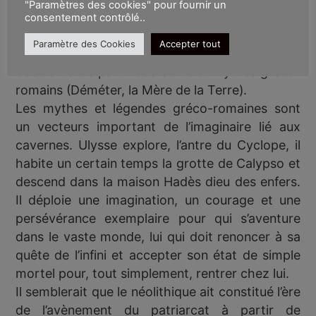
"Paramètres des cookies" pour fournir un
En Égypte la terre était adorée à travers une
consentement contrôlé..
divinité masculine Geb alors que les mythes
Paramètre des Cookies
Accepter tout
féminins de la terre ont imprégné notre culture
occidentale à partir des écrits et mythes gréco-
romains (Déméter, la Mère de la Terre).
Les mythes et légendes gréco-romaines sont
un vecteurs important de l’imaginaire lié aux
cavernes. Ulysse explore, l’antre du Cyclope, il
habite un certain temps la grotte de Calypso et
descend dans la maison Hadès dieu des enfers.
Il déploie une imagination, un courage et une
persévérance exemplaire pour qui s’aventure
dans le vaste monde, lui qui doit renoncer à sa
quête de l’infini et accepter son état de simple
mortel pour, tout simplement, rentrer chez lui.
Il semblerait que le néolithique ait constitué l’ère
de l’avènement du patriarcat à partir de