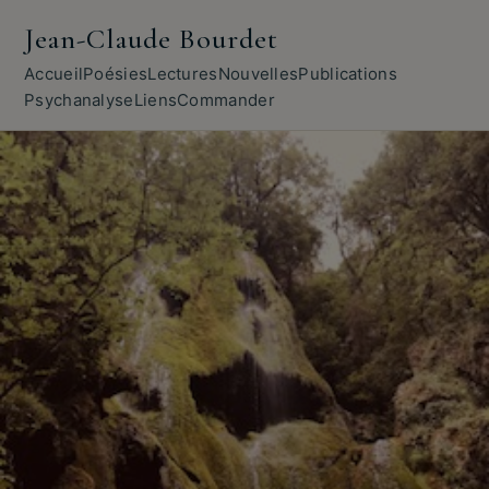
Jean-Claude Bourdet
Accueil
Poésies
Lectures
Nouvelles
Publications
Psychanalyse
Liens
Commander