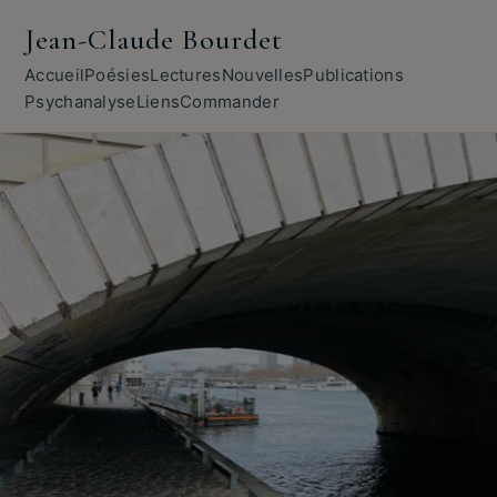
Jean-Claude Bourdet
Accueil
Poésies
Lectures
Nouvelles
Publications
Psychanalyse
Liens
Commander